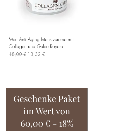
Men Anti Aging Intensivcreme mit
Collagen und Gelee Royale
Standardpreis
Sale-Preis
18,00 €
13,32 €
Mehr laden
Tipp!
Geschenke Paket
im Wert von
60,00 € - 18%