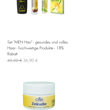
Set "MEN Hair" - gesundes und volles
Haar - hochwertige Produkte - 18%
Rabatt
Standardpreis
Sale-Preis
45,00 €
36,90 €