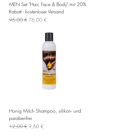
MEN Set "Hair, Face & Body" mit 20%
Rabatt - kostenloser Versand
Standardpreis
Sale-Preis
95,00 €
76,00 €
Honig Milch Shampoo, silikon- und
parabenfrei
Standardpreis
Sale-Preis
12,00 €
9,60 €