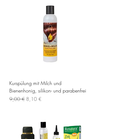
Kurspülung mit Milch und
Bienenhonig, silikon- und parabenfrei
Standardpreis
Sale-Preis
9,00 €
8,10 €