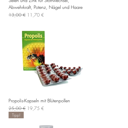
Selen und Zink für Stoffwechsel,
Abwehrkraft, Potenz, Nägel und Haare
Standardpreis
Sale-Preis
13,00 €
11,70 €
Propolis-Kapseln mit Blütenpollen
Standardpreis
Sale-Preis
25,00 €
19,75 €
Tipp!