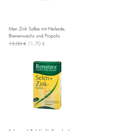
Men Zink Salbe mit Heilerde,
Bienenwachs und Propolis
Standardpreis
Sale-Preis
13,00 €
11,70 €