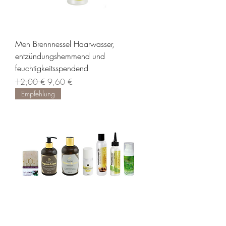
Men Brennnessel Haarwasser,
entzündungshemmend und
feuchtigkeitsspendend
Standardpreis
Sale-Preis
12,00 €
9,60 €
Empfehlung