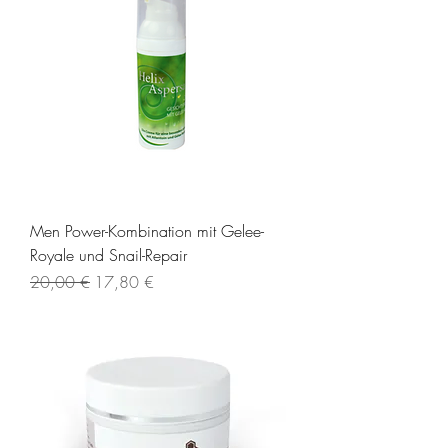
Men Power-Kombination mit Gelee-
Royale und Snail-Repair
Standardpreis
Sale-Preis
20,00 €
17,80 €