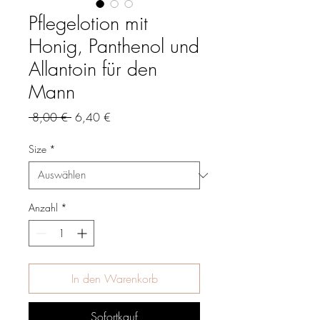
Pflegelotion mit
Honig, Panthenol und
Allantoin für den
Mann
Standardpreis
Sale-
 8,00 € 
6,40 €
Preis
Size
*
Anzahl
*
In den Warenkorb
Sofortkauf