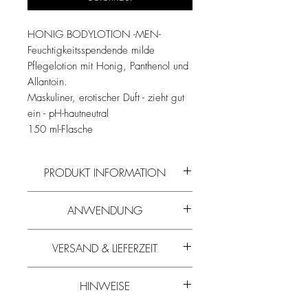
HONIG BODYLOTION -MEN-
Feuchtigkeitsspendende milde
Pflegelotion mit Honig, Panthenol und
Allantoin.
Maskuliner, erotischer Duft - zieht gut
ein - pH-hautneutral
150 ml-Flasche
PRODUKT INFORMATION
Lesen Sie mehr über die Wirkstoffe und
ANWENDUNG
Zusammensetzung von
Honig
und allen
weiteren Bienenprodukten
in unserem
Kleine Menge in den Händen
Blog
.
VERSAND & LIEFERZEIT
aufschäumen und anschließend den
Schaum auf der Haut verteilen und
Die Lieferzeit beträgt erfahrungsgemäß 5-
abwaschen.
HINWEISE
10 Werktage.
Erfahren Sie mehr über
kostenlosen