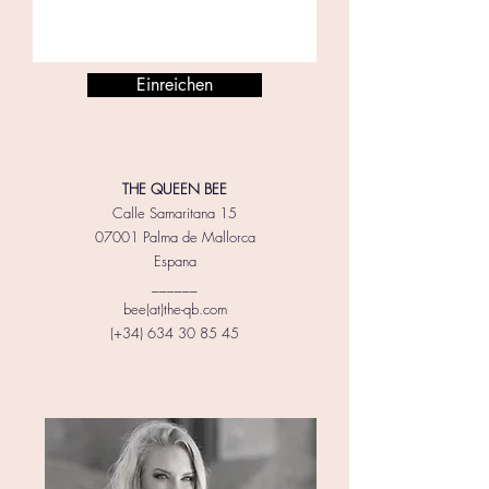
Einreichen
THE QUEEN BEE
Calle Samaritana 15
07001 Palma de Mallorca
Espana
______
bee(at)the-qb.com
(+34)
634 30 85 45