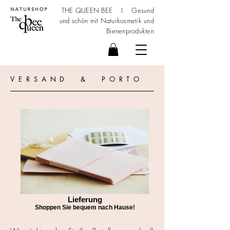
THE QUEEN BEE I Gesund
und schön mit
Naturkosmetik
und
Bienenprodukten
V E R S A N D & P O R T O
Lieferung
Shoppen Sie bequem nach Hause!