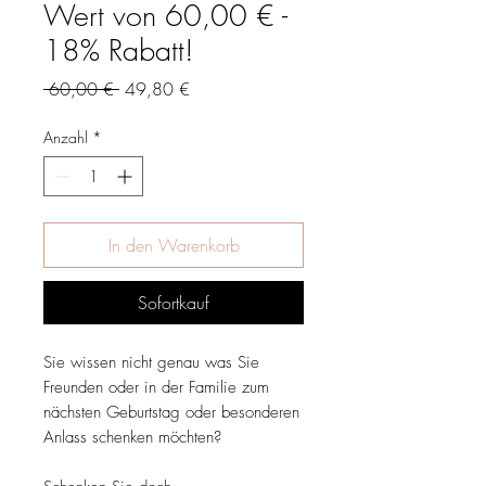
Wert von 60,00 € -
18% Rabatt!
Standardpreis
Sale-
 60,00 € 
49,80 €
Preis
Anzahl
*
In den Warenkorb
Sofortkauf
Sie wissen nicht genau was Sie
Freunden oder in der Familie zum
nächsten Geburtstag oder besonderen
Anlass schenken möchten?