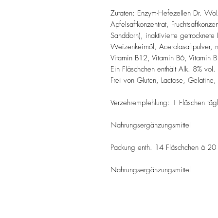
Zutaten: Enzym-Hefezellen Dr. Wo
Apfelsaftkonzentrat, Fruchtsaftkonze
Sanddorn), inaktivierte getrocknet
Weizenkeimöl, Acerolasaftpulver, n
Vitamin B12, Vitamin B6, Vitamin B1
Ein Fläschchen enthält Alk. 8% vol.
Frei von Gluten, Lactose, Gelatine,
Verzehrempfehlung: 1 Fläschen tägl
Nahrungsergänzungsmittel
Packung enth. 14 Fläschchen à 20
Nahrungsergänzungsmittel