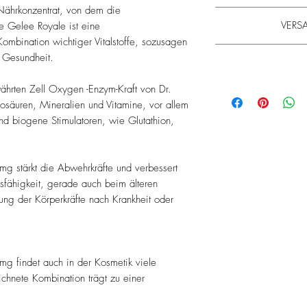
 Nährkonzentrat, von dem die
1-2 m
VERSA
e Gelee Royale ist eine
Kombination wichtiger Vitalstoffe, sozusagen
Die Lieferzeit betr
 Gesundheit.
Erfahren Sie 
Bitte beachten Sie
Bitte beachten Sie
ährten Zell Oxygen -Enzym-Kraft von Dr.
beträgt. Wir bitten um
beträgt. Wir bitten um
säuren, Mineralien und Vitamine, vor allem
bearbeitet und ver
bearbeitet und ver
nd biogene Stimulatoren, wie Glutathion,
minimum 20€. Die Hin
minimum 20€. Die Hin
auf un
auf un
Allgemeine Hinweis
 stärkt die Abwehrkräfte und verbessert
Wir möchten Ihnen nur
sfähigkeit, gerade auch beim älteren
wählen unser So
ung der Körperkräfte nach Krankheit oder
Wir sind bemüht, al
Aktualität zu überpr
den Herstellern üb
Vollständigkeit der P
Veran
g findet auch in der Kosmetik viele
hnete Kombination trägt zu einer