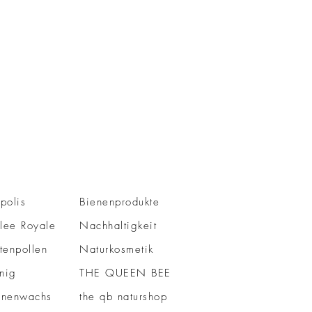
polis
Bienenprodukte
lee Royale
Nachhaltigkeit
tenpollen
Naturkosmetik
nig
THE QUEEN BEE
enenwachs
the qb naturshop