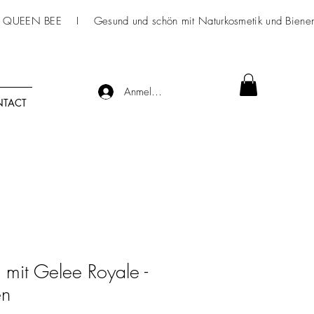
 QUEEN BEE I Gesund und schön mit
Naturkosmetik
und Bienen
Anmelden
TACT
 mit Gelee Royale -
en