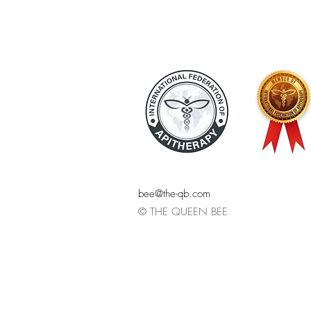
bee@the-qb.com
© THE QUEEN BEE
Bienenprodukt, Naturkosmetik, Onlines
Blog, biologisch, natürlich, Propolis,
Bienen, Biene, onlineshopping, naturkos
blog, naturkosmetik selbst gemacht, Nac
biologische Produkte, Alternative Gesun
Aloe Vera, Bienengift, Apitherapie, Bl
Jakel, Bienengift, alternaiv Medizin, G