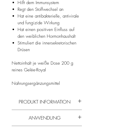
Hilft dem Immunsystem
Regt den Stoffwechsel an
Hat eine antibakterielle, antivirale
und fungizide Wirkung
Hat einen positiven Einfluss auf
den weiblichen Hormonhaushalt
Stimuliert die innersekretorischen
Drüsen
Nettoinhalt je weiße Dose 200 g
reines Gelée-Royal
Nahrungsergänzungsmittel
PRODUKT INFORMATION
Lesen Sie mehr über die Wirkstoffe und
ANWENDUNG
Zusammensetzung von
Gelee Royale
und
allen
weiteren Bienenprodukten
in
2-3 mal täglich eine Messerspizte pur