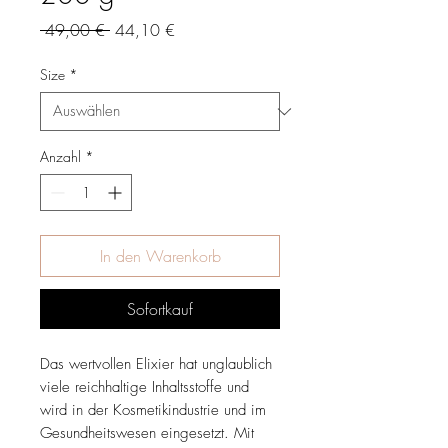
Standardpreis
Sale-
 49,00 € 
44,10 €
Preis
Size
*
Anzahl
*
In den Warenkorb
Sofortkauf
Das wertvollen Elixier hat unglaublich
viele reichhaltige Inhaltsstoffe und
wird in der Kosmetikindustrie und im
Gesundheitswesen eingesetzt. Mit