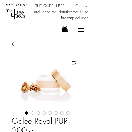
THE QUEEN BEE I Gesund
und schön mit
Naturkosmetik
und
Bienenprodukten
Gelee Royal PUR
200 g