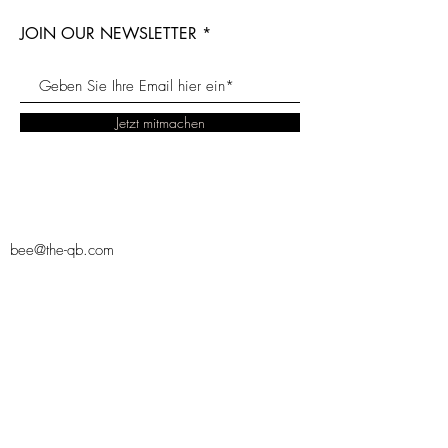
JOIN OUR NEWSLETTER
Jetzt mitmachen
bee@the-qb.com
Contact
Bienenprodukte
Propolis
Versand
Nachhaltigkeit
Gelee
Impressum
Naturkosmetik
Royale
AGB
THE QUEEN
Blütenpollen
BEE
Honig
the qb
Bienenwachs