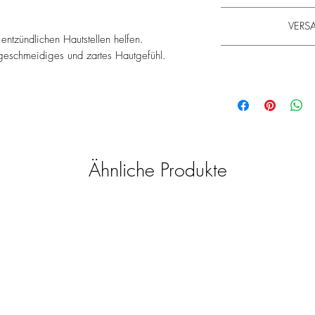
Auf die gereinigte
VERSA
entzündlichen Hautstellen helfen.
Die Lieferzeit betr
 geschmeidiges und zartes Hautgefühl.
Erfahren Sie 
Bitte beachten Sie
Bitte beachten Sie
beträgt. Wir bitten um
beträgt. Wir bitten um
bearbeitet und ver
bearbeitet und ver
minimum 20€. Die Hin
minimum 20€. Die Hin
auf un
auf un
Ähnliche Produkte
Allgemeine Hinweis
Wir möchten Ihnen nur
wählen unser So
Wir sind bemüht, al
Aktualität zu überpr
den Herstellern üb
Vollständigkeit der P
Veran