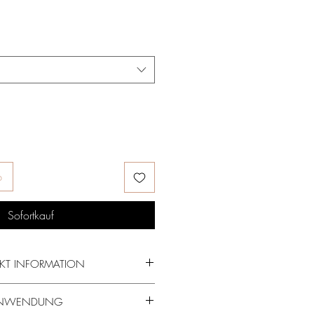
b
Sofortkauf
KT INFORMATION
 die Wirkstoffe und Zusammensetzung
NWENDUNG
n
weiteren Bienenprodukten
in unserem