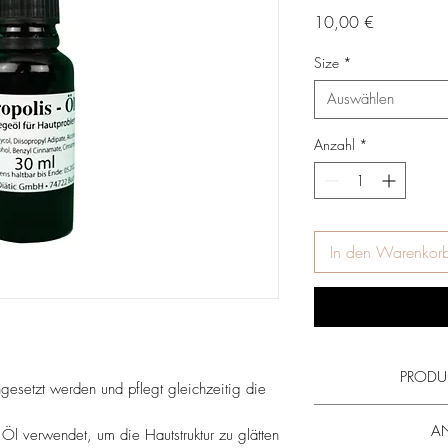
Preis
10,00 €
Size
*
Auswählen
Anzahl
*
In den Warenkor
PRODU
gesetzt werden und pflegt gleichzeitig die
Lesen Sie mehr über
A
 Öl verwendet, um die Hautstruktur zu glätten
von
Propolis
und alle