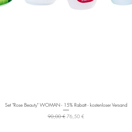
Schnellansicht
Set "Rose Beauty" WOMAN - 15% Rabatt - kostenloser Versand
Standardpreis
Sale-Preis
90,00 €
76,50 €