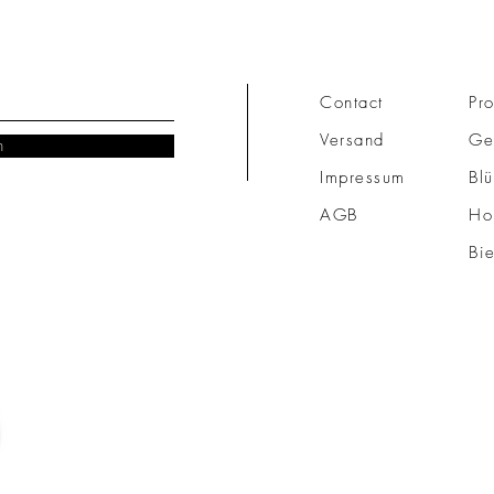
Contact
Pro
Versand
Ge
n
Impressum
Blü
AGB
Ho
Bi