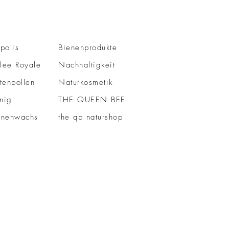
polis
Bienenprodukte
lee Royale
Nachhaltigkeit
tenpollen
Naturkosmetik
nig
THE QUEEN BEE
enenwachs
the qb naturshop