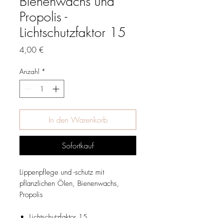
Bienenwachs und
Propolis -
Lichtschutzfaktor 15
Preis
4,00 €
Anzahl
*
In den Warenkorb
Sofortkauf
Lippenpflege und -schutz mit
pflanzlichen Ölen, Bienenwachs,
Propolis
Lichtschutzfaktor 15