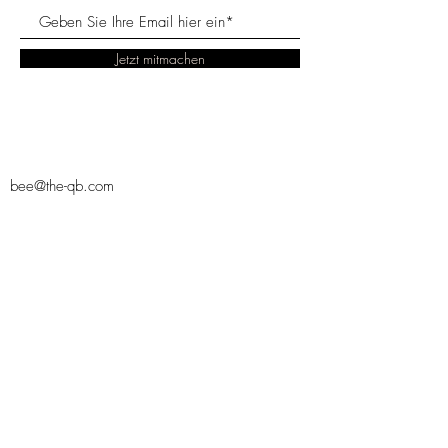
Jetzt mitmachen
bee@the-qb.com
Contact
Bienenprodukte
Propolis
Versand
Nachhaltigkeit
Gelee
Impressum
Naturkosmetik
Royale
AGB
THE QUEEN
Blütenpollen
BEE
Honig
the qb
Bienenwachs
naturshop