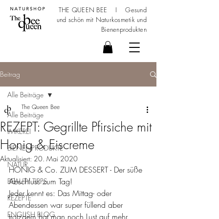
THE QUEEN BEE I Gesund
und schön mit
Naturkosmetik
und
Bienenprodukten
Beitrag
Alle Beiträge
The Queen Bee
Alle Beiträge
REZEPT: Gegrillte Pfirsiche mit
IMKEREI
Honig & Eiscreme
BIENENPRODUKTE
Aktualisiert:
20. Mai 2020
NATUR
HONIG & Co. ZUM DESSERT - Der süße 
Abschluss zum Tag!
BEAUTY TIPPS
Jeder kennt es: Das Mittag- oder 
REZEPTE
Abendessen war super füllend aber 
ENGLISH BLOG
trotzdem hat man noch Lust auf mehr. 