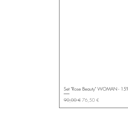
Set "Rose Beauty" WOMAN - 15% R
Standardpreis
Sale-Preis
90,00 €
76,50 €