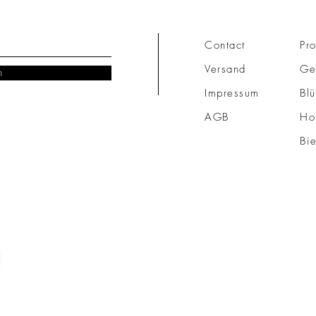
Contact
Pro
Versand
Ge
n
Impressum
Blü
AGB
Ho
Bi