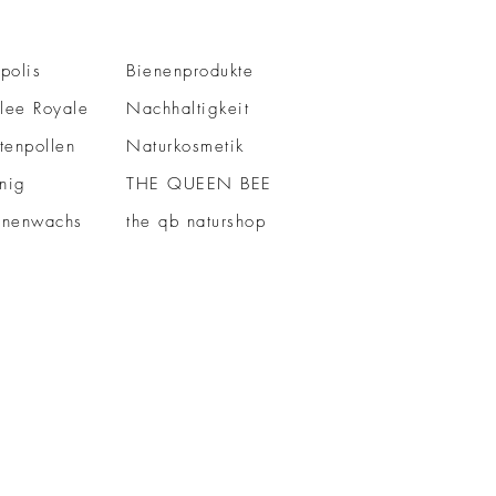
polis
Bienenprodukte
lee Royale
Nachhaltigkeit
tenpollen
Naturkosmetik
nig
THE QUEEN BEE
enenwachs
the qb naturshop