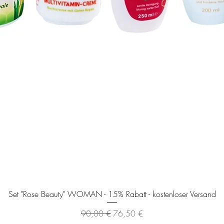
Schnellansicht
Set "Rose Beauty" WOMAN - 15% Rabatt - kostenloser Versand
Standardpreis
Sale-Preis
90,00 €
76,50 €