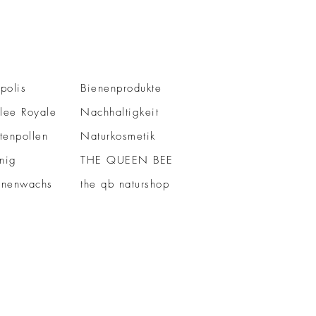
polis
Bienenprodukte
lee Royale
Nachhaltigkeit
tenpollen
Naturkosmetik
nig
THE QUEEN BEE
enenwachs
the qb naturshop