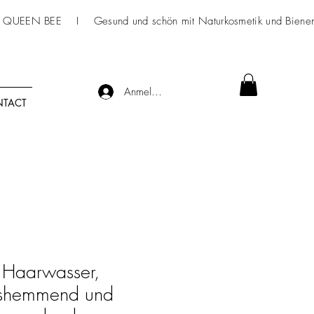
 QUEEN BEE I Gesund und schön mit
Naturkosmetik
und Bienen
Anmelden
TACT
 Haarwasser,
gshemmend und