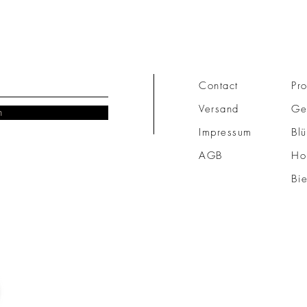
Contact
Pro
Versand
Ge
n
Impressum
Blü
AGB
Ho
Bi