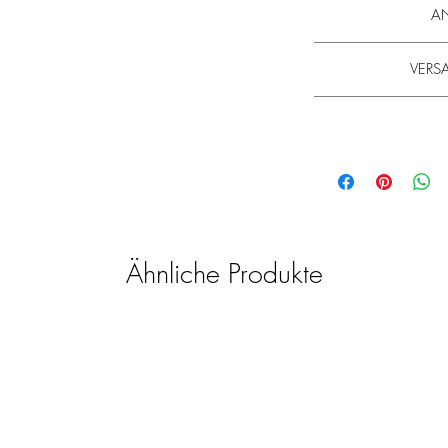
A
von
Honig
und allen
Haare waschen. Auf da
VERSA
Spitze auf die Kopfha
Die Lieferzeit betr
Erfahren Sie 
Bitte beachten Sie
Bitte beachten Sie
beträgt. Wir bitten um
beträgt. Wir bitten um
bearbeitet und ver
bearbeitet und ver
minimum 20€. Die Hin
minimum 20€. Die Hin
auf un
auf un
Ähnliche Produkte
Allgemeine Hinweis
Wir möchten Ihnen nur
wählen unser So
Wir sind bemüht, al
Aktualität zu überpr
den Herstellern üb
Vollständigkeit der P
Veran