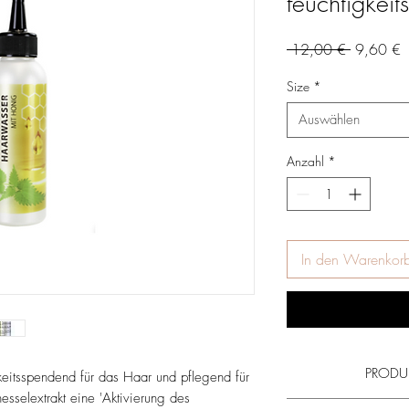
feuchtigkei
Standardp
S
 12,00 € 
9,60 €
P
Size
*
Auswählen
Anzahl
*
In den Warenkor
PRODU
itsspendend für das Haar und pflegend für
sselextrakt eine 'Aktivierung des
Lesen Sie mehr über