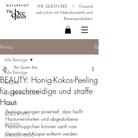
THE QUEEN BEE I Gesund
und schön mit
Naturkosmetik
und
Bienenprodukten
Beitrag
Alle Beiträge
The Queen Bee
Alle Beiträge
BEAUTY: Honig-Kokos-Peeling
IMKEREI
für geschmeidige und straffe
BIENENPRODUKTE
Haut
NATUR
Peelings reinigen porentief, dass heißt 
BEAUTY TIPPS
Hautunreinheiten und 
abgestorbene 
REZEPTE
Hautschüppchen können sanft vom 
Gesicht und Körper entfernt werden. 
ENGLISH BLOG