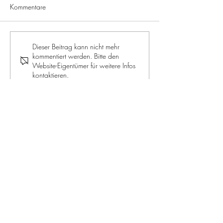
Kommentare
Dieser Beitrag kann nicht mehr
kommentiert werden. Bitte den
Website-Eigentümer für weitere Infos
kontaktieren.
BEAUTY: Rosenblüten-Honig mit
Gelee Royal: Schönheit von außen
und von innen
JOIN OUR NEWSLETTER
Jetzt mitmachen